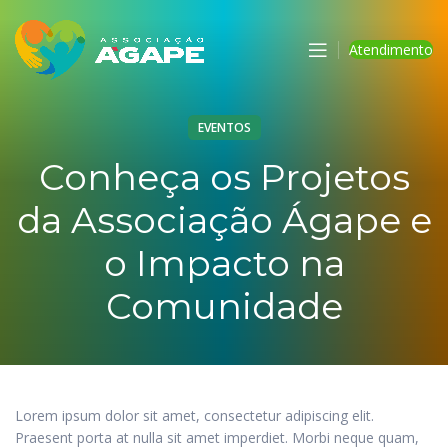
Atendimento
EVENTOS
Conheça os Projetos
da Associação Ágape e
o Impacto na
Comunidade
Lorem ipsum dolor sit amet, consectetur adipiscing elit.
Praesent porta at nulla sit amet imperdiet. Morbi neque quam,