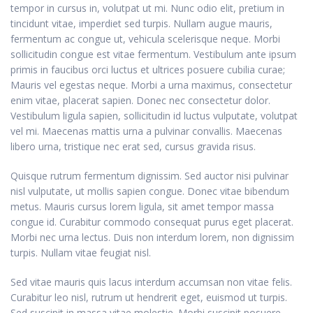
tempor in cursus in, volutpat ut mi. Nunc odio elit, pretium in
tincidunt vitae, imperdiet sed turpis. Nullam augue mauris,
fermentum ac congue ut, vehicula scelerisque neque. Morbi
sollicitudin congue est vitae fermentum. Vestibulum ante ipsum
primis in faucibus orci luctus et ultrices posuere cubilia curae;
Mauris vel egestas neque. Morbi a urna maximus, consectetur
enim vitae, placerat sapien. Donec nec consectetur dolor.
Vestibulum ligula sapien, sollicitudin id luctus vulputate, volutpat
vel mi. Maecenas mattis urna a pulvinar convallis. Maecenas
libero urna, tristique nec erat sed, cursus gravida risus.
Quisque rutrum fermentum dignissim. Sed auctor nisi pulvinar
nisl vulputate, ut mollis sapien congue. Donec vitae bibendum
metus. Mauris cursus lorem ligula, sit amet tempor massa
congue id. Curabitur commodo consequat purus eget placerat.
Morbi nec urna lectus. Duis non interdum lorem, non dignissim
turpis. Nullam vitae feugiat nisl.
Sed vitae mauris quis lacus interdum accumsan non vitae felis.
Curabitur leo nisl, rutrum ut hendrerit eget, euismod ut turpis.
Sed suscipit in massa vitae molestie. Morbi suscipit posuere