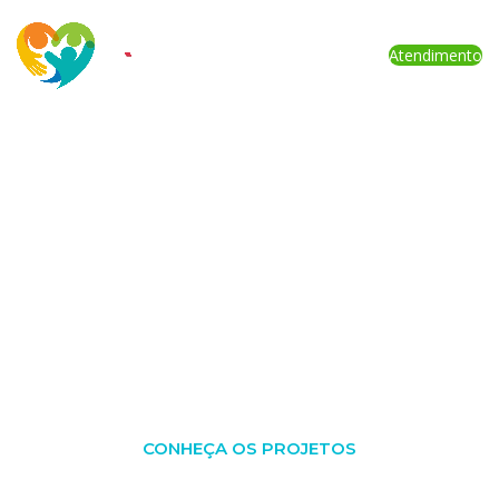
Atendimento
Transformando vidas
com solidariedade e
educação
Oficinas culturais, apoio psicológico e assistência
social gratuitos para a comunidade de Mogi Guaçu
CONHEÇA OS PROJETOS